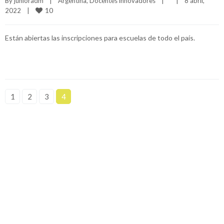
By 
junioradm
|
Argentina
, 
Docentes innovadores
|
|
8 abril, 
10
2022    
|
Están abiertas las inscripciones para escuelas de todo el país.
1
2
3
4