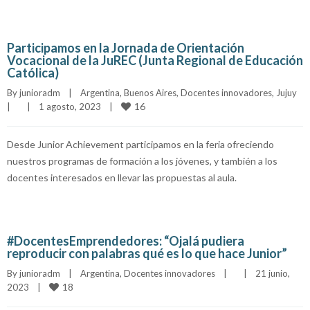
Participamos en la Jornada de Orientación
Vocacional de la JuREC (Junta Regional de Educación
Católica)
By 
junioradm
|
Argentina
, 
Buenos Aires
, 
Docentes innovadores
, 
Jujuy
16
|
|
1 agosto, 2023    
|
Desde Junior Achievement participamos en la feria ofreciendo
nuestros programas de formación a los jóvenes, y también a los
docentes interesados en llevar las propuestas al aula.
#DocentesEmprendedores: “Ojalá pudiera
reproducir con palabras qué es lo que hace Junior”
By 
junioradm
|
Argentina
, 
Docentes innovadores
|
|
21 junio, 
18
2023    
|