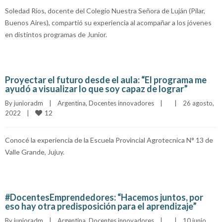
Soledad Ríos, docente del Colegio Nuestra Señora de Luján (Pilar,
Buenos Aires), compartió su experiencia al acompañar a los jóvenes
en distintos programas de Junior.
Proyectar el futuro desde el aula: “El programa me
ayudó a visualizar lo que soy capaz de lograr”
By 
junioradm
|
Argentina
, 
Docentes innovadores
|
|
26 agosto, 
12
2022    
|
Conocé la experiencia de la Escuela Provincial Agrotecnica N° 13 de
Valle Grande, Jujuy.
#DocentesEmprendedores: “Hacemos juntos, por
eso hay otra predisposición para el aprendizaje”
By 
junioradm
|
Argentina
, 
Docentes innovadores
|
|
10 junio, 