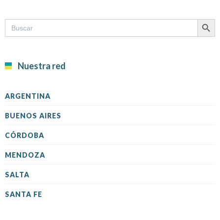
SEARCH B
Search
for:
Nuestra red
ARGENTINA
BUENOS AIRES
CÓRDOBA
MENDOZA
SALTA
SANTA FE