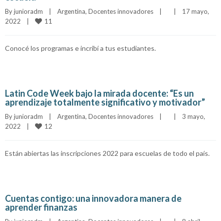
By 
junioradm
|
Argentina
, 
Docentes innovadores
|
|
17 mayo, 
11
2022    
|
Conocé los programas e incribí a tus estudiantes.
Latin Code Week bajo la mirada docente: “Es un
aprendizaje totalmente significativo y motivador”
By 
junioradm
|
Argentina
, 
Docentes innovadores
|
|
3 mayo, 
12
2022    
|
Están abiertas las inscripciones 2022 para escuelas de todo el país.
Cuentas contigo: una innovadora manera de
aprender finanzas