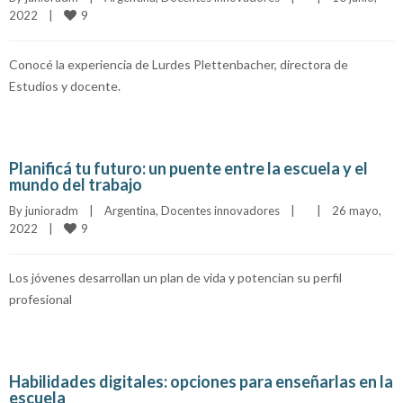
9
2022    
|
Conocé la experiencia de Lurdes Plettenbacher, directora de
Estudios y docente.
Planificá tu futuro: un puente entre la escuela y el
mundo del trabajo
By 
junioradm
|
Argentina
, 
Docentes innovadores
|
|
26 mayo, 
9
2022    
|
Los jóvenes desarrollan un plan de vida y potencian su perfil
profesional
Habilidades digitales: opciones para enseñarlas en la
escuela