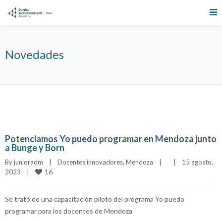
Novedades
Potenciamos Yo puedo programar en Mendoza junto
a Bunge y Born
By 
junioradm
|
Docentes innovadores
, 
Mendoza
|
|
15 agosto, 
16
2023    
|
Se trató de una capacitación piloto del programa Yo puedo
programar para los docentes de Mendoza