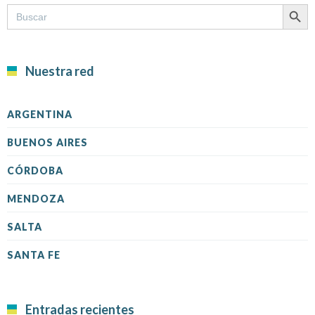
SEARCH B
Search
for:
Nuestra red
ARGENTINA
BUENOS AIRES
CÓRDOBA
MENDOZA
SALTA
SANTA FE
Entradas recientes