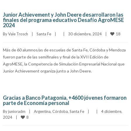
Junior Achievement y John Deere desarrollaron las
finales del programa educativo Desafío AgroMESE
2024
18
By 
Vale Trosch
|
Santa Fe
|
|
30 diciembre, 2024    
|
Más de 60 alumnos/as de escuelas de Santa Fe, Córdoba y Mendoza
fueron parte de las semifinales y final de la XVII Edición de
AgroMESE, la Competencia de Simulación Empresarial Nacional que
Junior Achievement organiza junto a John Deere.
Gracias a Banco Patagonia, +4600 jóvenes formaron
parte de Economía personal
By 
junioradm
|
Argentina
, 
Córdoba
, 
Santa Fe
|
|
4 diciembre, 
8
2024    
|