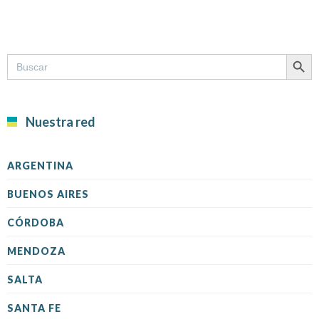
SEARCH B
Search
for:
Nuestra red
ARGENTINA
BUENOS AIRES
CÓRDOBA
MENDOZA
SALTA
SANTA FE