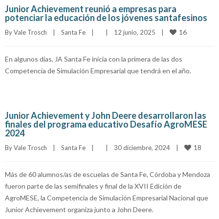
Junior Achievement reunió a empresas para
potenciar la educación de los jóvenes santafesinos
16
By 
Vale Trosch
|
Santa Fe
|
|
12 junio, 2025    
|
En algunos días, JA Santa Fe inicia con la primera de las dos
Competencia de Simulación Empresarial que tendrá en el año.
Junior Achievement y John Deere desarrollaron las
finales del programa educativo Desafío AgroMESE
2024
18
By 
Vale Trosch
|
Santa Fe
|
|
30 diciembre, 2024    
|
Más de 60 alumnos/as de escuelas de Santa Fe, Córdoba y Mendoza
fueron parte de las semifinales y final de la XVII Edición de
AgroMESE, la Competencia de Simulación Empresarial Nacional que
Junior Achievement organiza junto a John Deere.