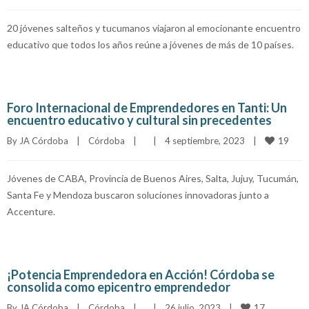
20 jóvenes salteños y tucumanos viajaron al emocionante encuentro
educativo que todos los años reúne a jóvenes de más de 10 países.
Foro Internacional de Emprendedores en Tanti: Un
encuentro educativo y cultural sin precedentes
19
By 
JA Córdoba
|
Córdoba
|
|
4 septiembre, 2023    
|
Jóvenes de CABA, Provincia de Buenos Aires, Salta, Jujuy, Tucumán,
Santa Fe y Mendoza buscaron soluciones innovadoras junto a
Accenture.
¡Potencia Emprendedora en Acción! Córdoba se
consolida como epicentro emprendedor
17
By 
JA Córdoba
|
Córdoba
|
|
26 julio, 2023    
|