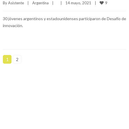
9
By 
Asistente
|
Argentina
|
|
14 mayo, 2021    
|
30 jóvenes argentinos y estadounidenses participaron de Desafío de
innovación.
1
2