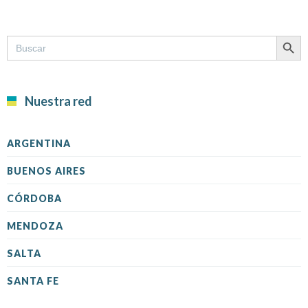
SEARCH B
Search
for:
Nuestra red
ARGENTINA
BUENOS AIRES
CÓRDOBA
MENDOZA
SALTA
SANTA FE