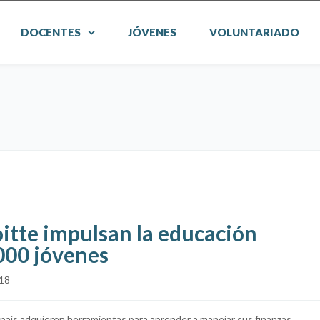
DOCENTES
JÓVENES
VOLUNTARIADO
itte impulsan la educación
000 jóvenes
18
l país adquieren herramientas para aprender a manejar sus finanzas.