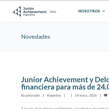
NOSOTROS
Novedades
Junior Achievement y Delo
financiera para más de 24.
By 
junioradm
|
Argentina
|
|
14 mayo, 2026    
|
A través de la alianza con Deloitte, estudiantes de todo e