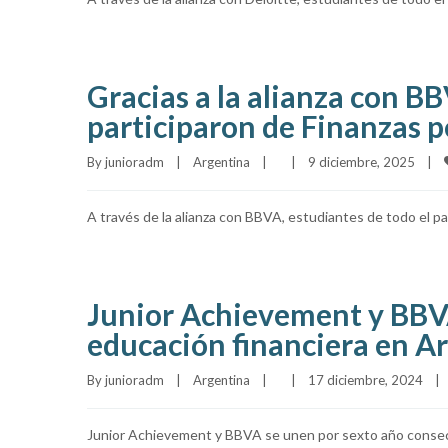
Gracias a la alianza con B
participaron de Finanzas 
By 
junioradm
|
Argentina
|
|
9 diciembre, 2025    
|
A través de la alianza con BBVA, estudiantes de todo el pa
Junior Achievement y BBVA
educación financiera en A
By 
junioradm
|
Argentina
|
|
17 diciembre, 2024    
|
Junior Achievement y BBVA se unen por sexto año consecu