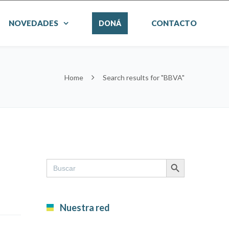
NOVEDADES
CONTACTO
DONÁ
Home
Search results for "BBVA"
SEARCH BUTTON
Search
for:
Nuestra red