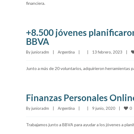
financiera.
+8.500 jóvenes planificaro
BBVA
By 
junioradm
|
Argentina
|
|
13 febrero, 2023    
|
Junto a más de 20 voluntarios, adquirieron herramientas p
Finanzas Personales Onlin
0
By 
junioradm
|
Argentina
|
|
9 junio, 2020    
|
Trabajamos junto a BBVA para ayudar a los jóvenes a planif