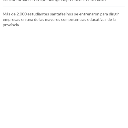
Más de 2.000 estudiantes santafesinos se entrenaron para dirigir
empresas en una de las mayores competencias educativas de la
provincia
Habilidades 4.0: Junior Achievement Argentina y Finning impulsan las
competencias digitales de más de 1.500 jóvenes
Conocé nuestra
Política de privacidad
| ©2026 Junior Achievement
Argentina. Todos los derechos reservados.