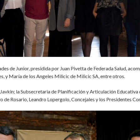
idades de Junior, presidida por Juan Pivetta de Federada Salud, a
, y María de los Angeles Milicic de Milicic SA, entre otros.
avkin; la Subsecretaria de Planificación y Articulación Educativa 
vo de Rosario, Leandro Lopergolo, Concejales y los Presidentes Com