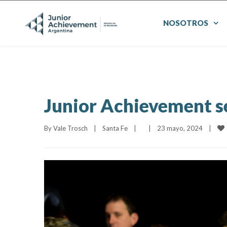
NOSOTROS
Junior Achievement se
By 
Vale Trosch
|
Santa Fe
|
|
23 mayo, 2024    
|