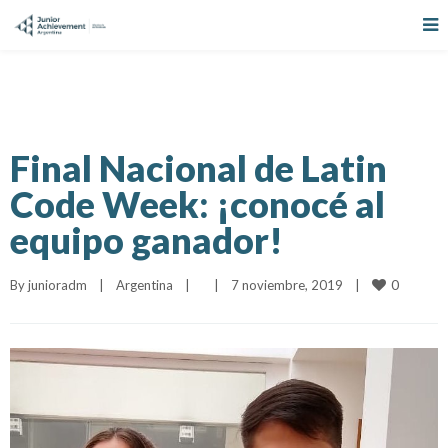
Final Nacional de Latin
Code Week: ¡conocé al
equipo ganador!
0
By 
junioradm
|
Argentina
|
|
7 noviembre, 2019    
|