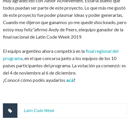
muy agradecido con Junior Achievement. Estaría bueno que
todos puedan ser parte de este proyecto. Lo que más me gustó
de este proyecto fue poder plasmar ideas y poder generarlas.
Cuando me dijeron que ganamos yo me quedé
shockeado
, pero
estoy muy
feliz”afirmó
Andy de
Peers
,
elequipo
ganador de la
final nacional de
Latin
Code
Week
2019.
El equipo argentino ahora competirá en la
final regional del
programa
, en el que concursa junto a los equipos de los 10
países participantes del programa. La votación ya comenzó: es
del 4 de noviembre al 6 de diciembre.
¡
Conocé
cómo
podés
ayudarlos
acá
!
Latin Code Week