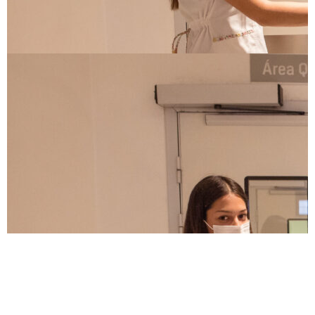
E
l pasado
29 de junio de 2023
, se desarrolló la
jornada presencial del programa SOCIOS en Salta.
Durante esta edición
, 54
jóvenes del último año del