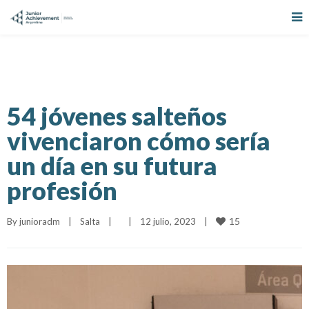
54 jóvenes salteños
vivenciaron cómo sería
un día en su futura
profesión
15
By 
junioradm
|
Salta
|
|
12 julio, 2023    
|