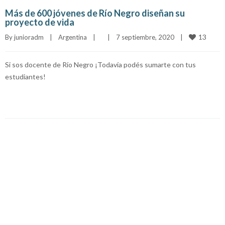
Más de 600 jóvenes de Río Negro diseñan su
proyecto de vida
13
By 
junioradm
|
Argentina
|
|
7 septiembre, 2020    
|
Si sos docente de Río Negro ¡Todavía podés sumarte con tus
estudiantes!