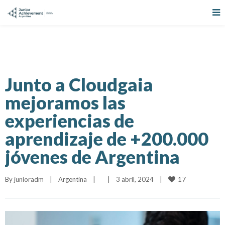
Junto a Cloudgaia
mejoramos las
experiencias de
aprendizaje de +200.000
jóvenes de Argentina
17
By 
junioradm
|
Argentina
|
|
3 abril, 2024    
|