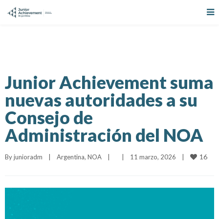
Junior Achievement suma
nuevas autoridades a su
Consejo de
Administración del NOA
16
By 
junioradm
|
Argentina
, 
NOA
|
|
11 marzo, 2026    
|