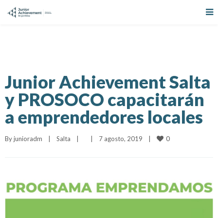
Junior Achievement Salta
y PROSOCO capacitarán
a emprendedores locales
0
By 
junioradm
|
Salta
|
|
7 agosto, 2019    
|