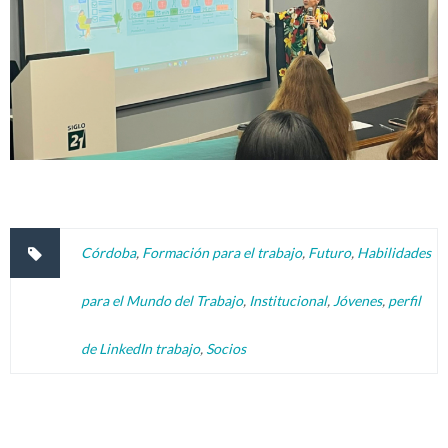
Córdoba
,
Formación para el trabajo
,
Futuro
,
Habilidades
para el Mundo del Trabajo
,
Institucional
,
Jóvenes
,
perfil
de LinkedIn trabajo
,
Socios