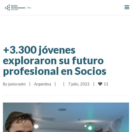
+3.300 jóvenes
exploraron su futuro
profesional en Socios
11
By 
junioradm
|
Argentina
|
|
7 julio, 2022    
|